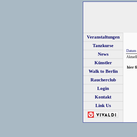
Veranstaltungen
Tanzkurse
Datum
News
Aktuell
Künstler
hier 
Walk to Berlin
Raucherclub
Login
Kontakt
Link Us