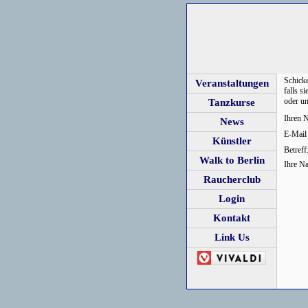
Schicke
Veranstaltungen
falls s
oder un
Tanzkurse
Ihren 
News
E-Mail
Künstler
Betreff
Walk to Berlin
Ihre Na
Raucherclub
Login
Kontakt
Link Us