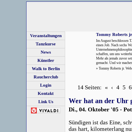
Tommy Roberts jr.
Veranstaltungen
Im August beschlossen TJ
Tanzkurse
einen Job. Nach sechs W
Unternehmensphilosophi
News
schaffen, um uns weiterh
Mehr als jemals zuvor se
Künstler
gemacht. Und wir machen d
Walk to Berlin
»
Tommy Roberts jr. Webs
Raucherclub
Login
14 Seiten:
«
‹
4
5
6
Kontakt
Wer hat an der Uhr g
Link Us
Di., 04. Oktober '05 - Po
Sündigen ist das Eine, sc
das hart, kilometerlang n